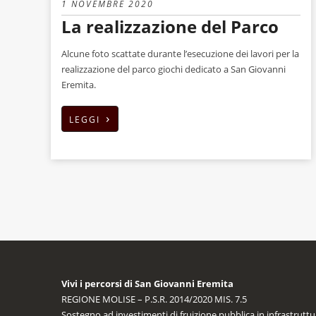
1 NOVEMBRE 2020
La realizzazione del Parco
Alcune foto scattate durante l’esecuzione dei lavori per la
realizzazione del parco giochi dedicato a San Giovanni
Eremita.
›
LEGGI
Vivi i percorsi di San Giovanni Eremita
REGIONE MOLISE – P.S.R. 2014/2020 MIS. 7.5
Sostegno ad investimenti di fruizione pubblica in infrastruttur