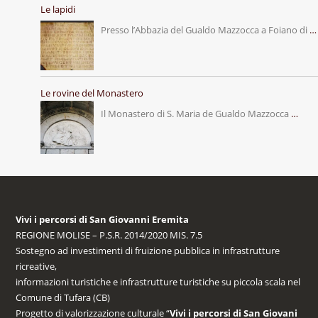
Le lapidi
Presso l’Abbazia del Gualdo Mazzocca a Foiano di
…
Le rovine del Monastero
Il Monastero di S. Maria de Gualdo Mazzocca
…
Vivi i percorsi di San Giovanni Eremita
REGIONE MOLISE – P.S.R. 2014/2020 MIS. 7.5
Sostegno ad investimenti di fruizione pubblica in infrastrutture
ricreative,
informazioni turistiche e infrastrutture turistiche su piccola scala nel
Comune di Tufara (CB)
Progetto di valorizzazione culturale “
Vivi i percorsi di San Giovani