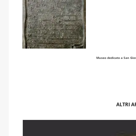
Museo dedicato a San Giov
ALTRI A